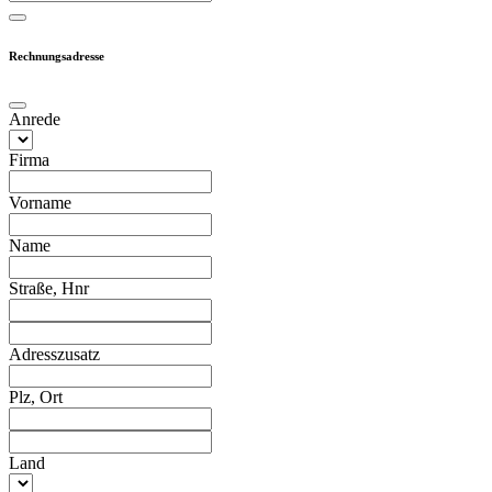
Rechnungsadresse
Anrede
Firma
Vorname
Name
Straße, Hnr
Adresszusatz
Plz, Ort
Land