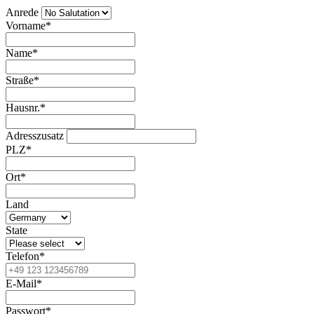
Anrede
Vorname*
Name*
Straße*
Hausnr.*
Adresszusatz
PLZ*
Ort*
Land
State
Telefon*
E-Mail*
Passwort*