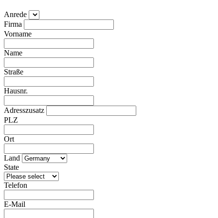
Anrede
Firma
Vorname
Name
Straße
Hausnr.
Adresszusatz
PLZ
Ort
Land
State
Telefon
E-Mail